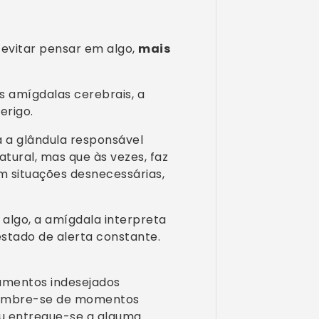
evitar pensar em algo,
mais
s amígdalas cerebrais, a
erigo.
 a glândula responsável
tural, mas que às vezes, faz
 situações desnecessárias,
algo, a amígdala interpreta
stado de alerta constante.
amentos indesejados
Lembre-se de momentos
ou entregue-se a alguma