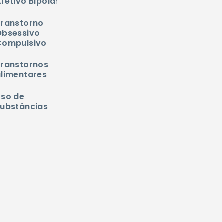
fetivo Bipolar
Transtorno
Obsessivo
Compulsivo
Transtornos
alimentares
Uso de
substâncias