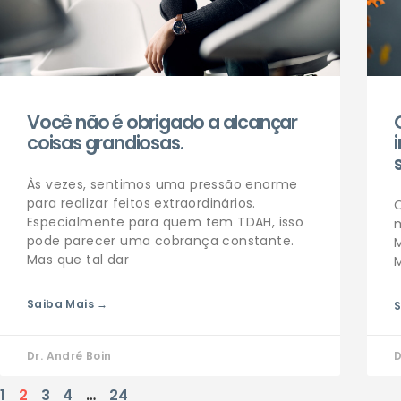
Você não é obrigado a alcançar
coisas grandiosas.
Às vezes, sentimos uma pressão enorme
para realizar feitos extraordinários.
Especialmente para quem tem TDAH, isso
pode parecer uma cobrança constante.
Mas que tal dar
Saiba Mais →
S
Dr. André Boin
D
1
2
3
4
…
24