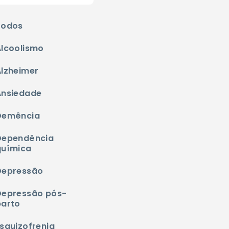
Todos
Alcoolismo
Alzheimer
Ansiedade
Demência
Dependência
química
Depressão
Depressão pós-
parto
squizofrenia