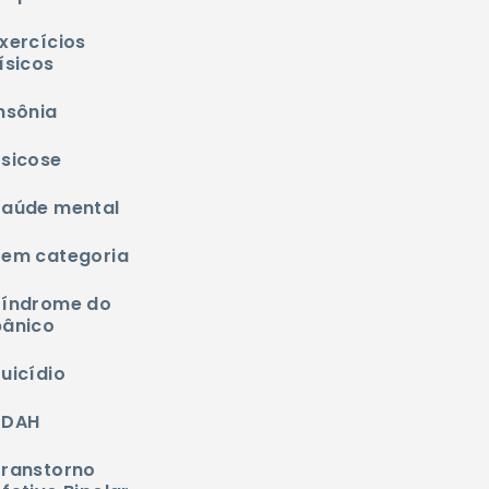
xercícios
ísicos
nsônia
Psicose
Saúde mental
Sem categoria
Síndrome do
pânico
uicídio
TDAH
Transtorno