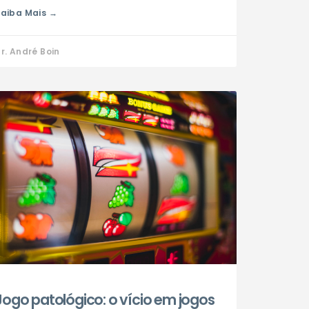
aiba Mais →
r. André Boin
Jogo patológico: o vício em jogos