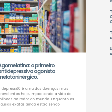
A
Agomelatina: o primeiro
antidepressivo agonista
melatoninérgico.
A depressã0 é uma das doenças mais
prevalentes hoje, impactando a vida de
milhões ao redor do mundo. Enquanto as
causas exatas ainda estão sendo