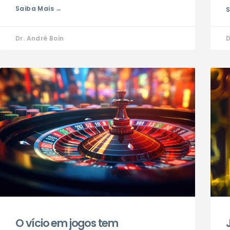
Saiba Mais →
S
Dr. André Boin
D
O vício em jogos tem